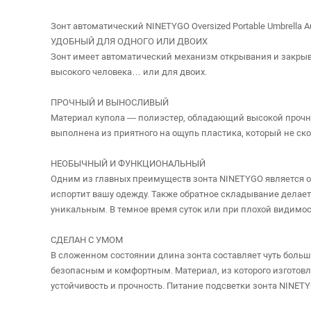
Зонт автоматический NINETYGO Oversized Portable Umbrella A
УДОБНЫЙ ДЛЯ ОДНОГО ИЛИ ДВОИХ
Зонт имеет автоматический механизм открывания и закрыва
высокого человека… или для двоих.
ПРОЧНЫЙ И ВЫНОСЛИВЫЙ
Материал купола — полиэстер, обладающий высокой прочност
выполнена из приятного на ощупь пластика, который не скол
НЕОБЫЧНЫЙ И ФУНКЦИОНАЛЬНЫЙ
Одним из главных преимуществ зонта NINETYGO является об
испортит вашу одежду. Также обратное складывание делает
уникальным. В темное время суток или при плохой видимо
СДЕЛАН С УМОМ
В сложенном состоянии длина зонта составляет чуть больше
безопасным и комфортным. Материал, из которого изготовле
устойчивость и прочность. Питание подсветки зонта NINETY