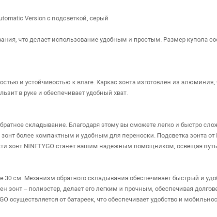
utomatic Version с подсветкой, серый
ния, что делает использование удобным и простым. Размер купола сост
ью и устойчивостью к влаге. Каркас зонта изготовлен из алюминия, чт
ьзит в руке и обеспечивает удобный хват.
ратное складывание. Благодаря этому вы сможете легко и быстро сложи
 зонт более компактным и удобным для переноски. Подсветка зонта от 
сти зонт NINETYGО станет вашим надежным помощником, освещая путь 
 30 см. Механизм обратного складывания обеспечивает быстрый и удоб
н зонт – полиэстер, делает его легким и прочным, обеспечивая долгове
GO осуществляется от батареек, что обеспечивает удобство и мобильнос