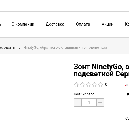
О компании
Доставка
Оплата
Акции
К
г
чемоданы
NinetyGo, обратного складывания с подсветкой
Зонт NinetyGo, 
подсветкой Се
0
Количество
Ц
-
+
С