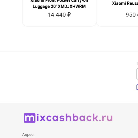
Xiaomi Front Pocket Carry-on
Xiaomi Reus
Luggage 20" XMDJXHWRM
14 440 ₽
950 
Адрес: