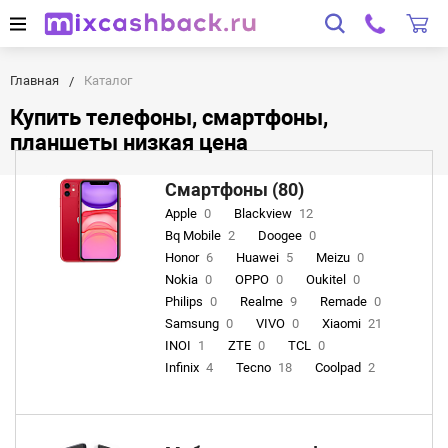
Главная
Каталог
Купить телефоны, смартфоны,
планшеты низкая цена
Смартфоны (80)
Apple
0
Blackview
12
Bq Mobile
2
Doogee
0
Honor
6
Huawei
5
Meizu
0
Nokia
0
OPPO
0
Oukitel
0
Philips
0
Realme
9
Remade
0
Samsung
0
VIVO
0
Xiaomi
21
INOI
1
ZTE
0
TCL
0
Infinix
4
Tecno
18
Coolpad
2