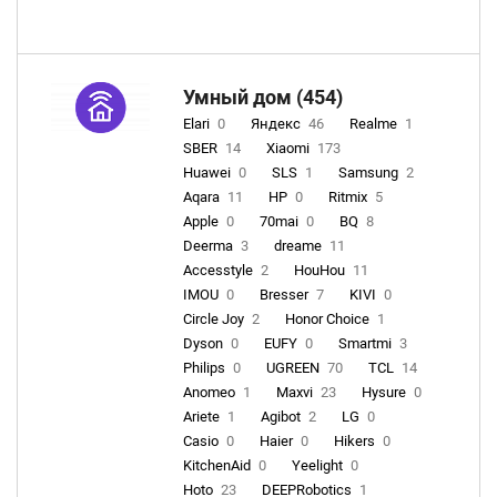
Умный дом (454)
Elari
0
Яндекс
46
Realme
1
SBER
14
Xiaomi
173
Huawei
0
SLS
1
Samsung
2
Aqara
11
HP
0
Ritmix
5
Apple
0
70mai
0
BQ
8
Deerma
3
dreame
11
Accesstyle
2
HouHou
11
IMOU
0
Bresser
7
KIVI
0
Circle Joy
2
Honor Choice
1
Dyson
0
EUFY
0
Smartmi
3
Philips
0
UGREEN
70
TCL
14
Anomeo
1
Maxvi
23
Hysure
0
Ariete
1
Agibot
2
LG
0
Casio
0
Haier
0
Hikers
0
KitchenAid
0
Yeelight
0
Hoto
23
DEEPRobotics
1