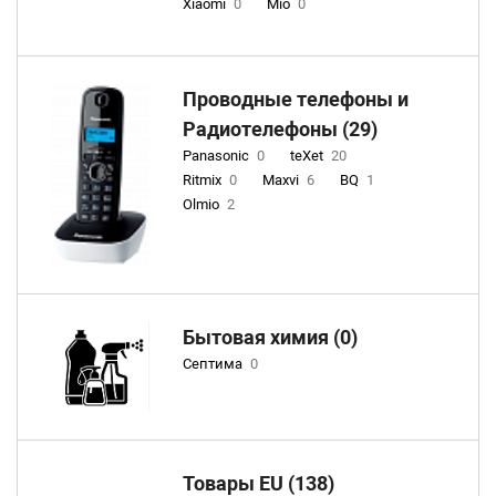
Xiaomi
0
Mio
0
Проводные телефоны и
Радиотелефоны (29)
Panasonic
0
teXet
20
Ritmix
0
Maxvi
6
BQ
1
Olmio
2
Бытовая химия (0)
Септима
0
Товары EU (138)