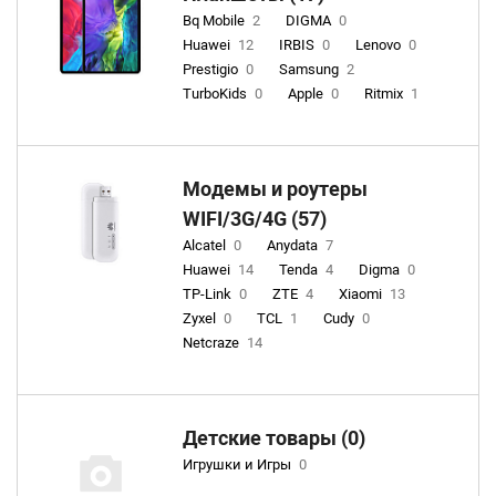
Bq Mobile
2
DIGMA
0
Huawei
12
IRBIS
0
Lenovo
0
Prestigio
0
Samsung
2
TurboKids
0
Apple
0
Ritmix
1
Модемы и роутеры
WIFI/3G/4G (57)
Alcatel
0
Anydata
7
Huawei
14
Tenda
4
Digma
0
TP-Link
0
ZTE
4
Xiaomi
13
Zyxel
0
TCL
1
Cudy
0
Netcraze
14
Детские товары (0)
Игрушки и Игры
0