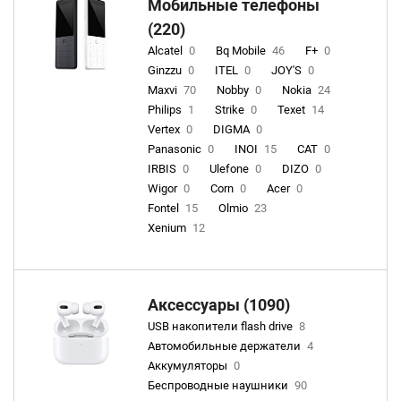
Мобильные телефоны
(220)
Alcatel
0
Bq Mobile
46
F+
0
Ginzzu
0
ITEL
0
JOY'S
0
Maxvi
70
Nobby
0
Nokia
24
Philips
1
Strike
0
Texet
14
Vertex
0
DIGMA
0
Panasonic
0
INOI
15
CAT
0
IRBIS
0
Ulefone
0
DIZO
0
Wigor
0
Corn
0
Acer
0
Fontel
15
Olmio
23
Xenium
12
Аксессуары (1090)
USB накопители flash drive
8
Автомобильные держатели
4
Аккумуляторы
0
Беспроводные наушники
90