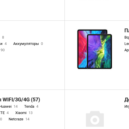
Xe
П
e
8
Bq
ли
4
Аккумуляторы
0
Le
90
Ap
86
3
Батарейки
15
ройства и дата кабели
501
29
ка
26
Карты памяти
27
ативные колонки
43
WIFI/3G/4G (57)
Д
аслеты
72
Huawei
14
Tenda
4
Иг
Чехлы для телефонов
44
ZTE
4
Xiaomi
13
аны
16
Фонари
0
0
Netcraze
14