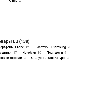
Q
1
Olmio
2
овары EU (138)
артфоны iPhone
42
Смартфоны Samsung
20
аушники
17
Ноутбуки
30
Планшеты
9
ровые консоли
3
Стилусы и клавиатуры
3
асы
0
Очистители воздуха
2
Пылесосы
9
ектронные книги EU
3