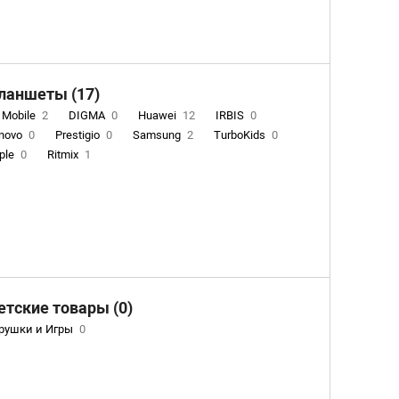
nium
12
ланшеты (17)
 Mobile
2
DIGMA
0
Huawei
12
IRBIS
0
novo
0
Prestigio
0
Samsung
2
TurboKids
0
ple
0
Ritmix
1
етские товары (0)
рушки и Игры
0