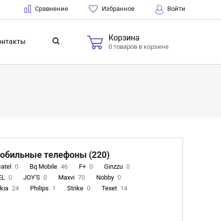
Сравнение
Избранное
Войти
Корзина
онтакты
0 товаров в корзине
обильные телефоны (220)
catel
0
Bq Mobile
46
F+
0
Ginzzu
0
EL
0
JOY'S
0
Maxvi
70
Nobby
0
kia
24
Philips
1
Strike
0
Texet
14
rtex
0
DIGMA
0
Panasonic
0
INOI
15
AT
0
IRBIS
0
Ulefone
0
DIZO
0
Wigor
0
rn
0
Acer
0
Fontel
15
Olmio
23