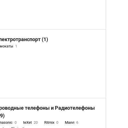
лектротранспорт (1)
амокаты
1
роводные телефоны и Радиотелефоны
29)
nasonic
0
teXet
20
Ritmix
0
Maxvi
6