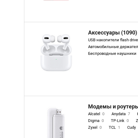
Аксессуары (1090)
USB накопители flash driv
Автомобильные держате
Беспроводные наушники
Внешние аккумуляторы
Внешние жесткие диски
Другое
3
Зарядные уст
Графические планшеты
Защитные стекла и плен
Переходники
87
Порт
Проводные наушники
30
Модемы и роутеры 
Умные часы и фитнес бр
Alcatel
0
Anydata
7
Чехлы для планшетов
1
Digma
0
TP-Link
0
Рюкзаки , сумки , чемод
Zyxel
0
TCL
1
Cudy
Триподы
7