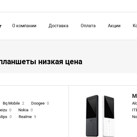
О компании
Доставка
Оплата
Акции
К
г
планшеты низкая цена
М
Bq Mobile
2
Doogee
0
Al
eizu
0
Nokia
0
IT
ilips
0
Realme
9
No
VIVO
0
Xiaomi
21
Ve
Infinix
4
Tecno
18
C
Co