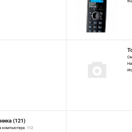
B
Т
См
Н
Иг
Ч
Эл
ника (121)
а компьютера
112