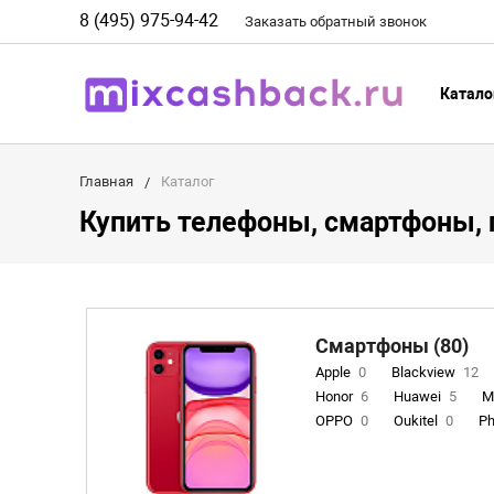
8 (495) 975-94-42
Заказать
обратный
звонок
Катало
Главная
Каталог
Купить телефоны, смартфоны, 
Смартфоны (80)
Apple
0
Blackview
12
Honor
6
Huawei
5
M
OPPO
0
Oukitel
0
Ph
Remade
0
Samsung
0
INOI
1
ZTE
0
TCL
0
Coolpad
2