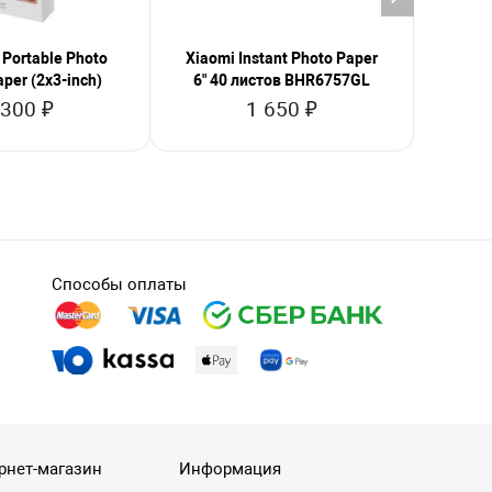
 Portable Photo
Xiaomi Instant Photo Paper
Xiaom
aper (2x3-inch)
6" 40 листов BHR6757GL
3" 4
 300 ₽
1 650 ₽
Способы оплаты
рнет-магазин
Информация