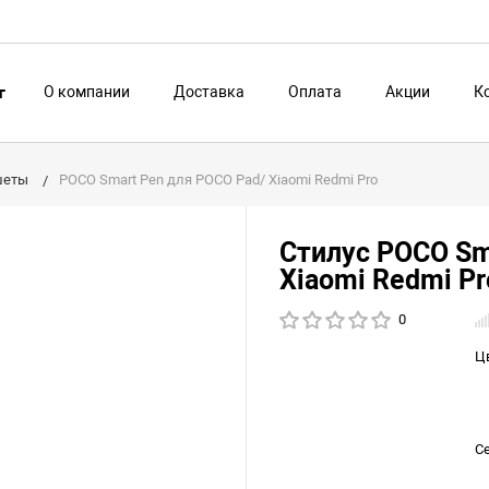
О компании
Доставка
Оплата
Акции
К
г
шеты
POCO Smart Pen для POCO Pad/ Xiaomi Redmi Pro
Стилус POCO Sm
Xiaomi Redmi P
0
Ц
С