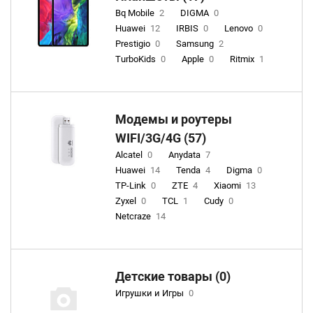
Bq Mobile
2
DIGMA
0
Huawei
12
IRBIS
0
Lenovo
0
Prestigio
0
Samsung
2
TurboKids
0
Apple
0
Ritmix
1
Модемы и роутеры
WIFI/3G/4G (57)
Alcatel
0
Anydata
7
Huawei
14
Tenda
4
Digma
0
TP-Link
0
ZTE
4
Xiaomi
13
Zyxel
0
TCL
1
Cudy
0
Netcraze
14
Детские товары (0)
Игрушки и Игры
0