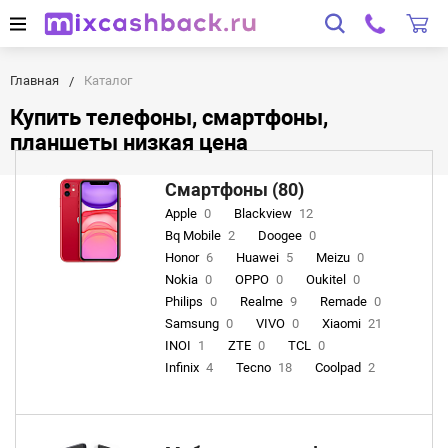
Главная
Каталог
Купить телефоны, смартфоны,
планшеты низкая цена
Смартфоны (80)
Apple
0
Blackview
12
Bq Mobile
2
Doogee
0
Honor
6
Huawei
5
Meizu
0
Nokia
0
OPPO
0
Oukitel
0
Philips
0
Realme
9
Remade
0
Samsung
0
VIVO
0
Xiaomi
21
INOI
1
ZTE
0
TCL
0
Infinix
4
Tecno
18
Coolpad
2