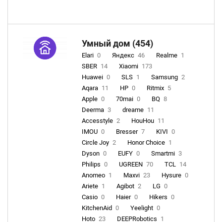
Умный дом (454)
Elari
0
Яндекс
46
Realme
1
SBER
14
Xiaomi
173
Huawei
0
SLS
1
Samsung
2
Aqara
11
HP
0
Ritmix
5
Apple
0
70mai
0
BQ
8
Deerma
3
dreame
11
Accesstyle
2
HouHou
11
IMOU
0
Bresser
7
KIVI
0
Circle Joy
2
Honor Choice
1
Dyson
0
EUFY
0
Smartmi
3
Philips
0
UGREEN
70
TCL
14
Anomeo
1
Maxvi
23
Hysure
0
Ariete
1
Agibot
2
LG
0
Casio
0
Haier
0
Hikers
0
KitchenAid
0
Yeelight
0
Hoto
23
DEEPRobotics
1