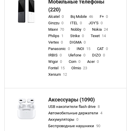
Мобильные телефоны
(220)
Alcatel
0
Bq Mobile
46
F+
0
Ginzzu
0
ITEL
0
JOY'S
0
Maxvi
70
Nobby
0
Nokia
24
Philips
1
Strike
0
Texet
14
Vertex
0
DIGMA
0
Panasonic
0
INOI
15
CAT
0
IRBIS
0
Ulefone
0
DIZO
0
Wigor
0
Corn
0
Acer
0
Fontel
15
Olmio
23
Xenium
12
Аксессуары (1090)
USB накопители flash drive
8
Автомобильные держатели
4
Аккумуляторы
0
Беспроводные наушники
90