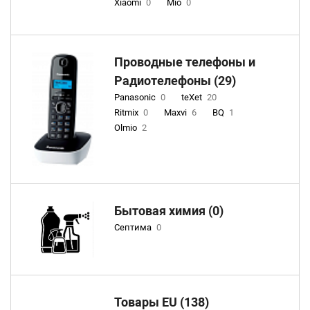
Xiaomi
0
Mio
0
Проводные телефоны и
Радиотелефоны (29)
Panasonic
0
teXet
20
Ritmix
0
Maxvi
6
BQ
1
Olmio
2
Бытовая химия (0)
Септима
0
Товары EU (138)