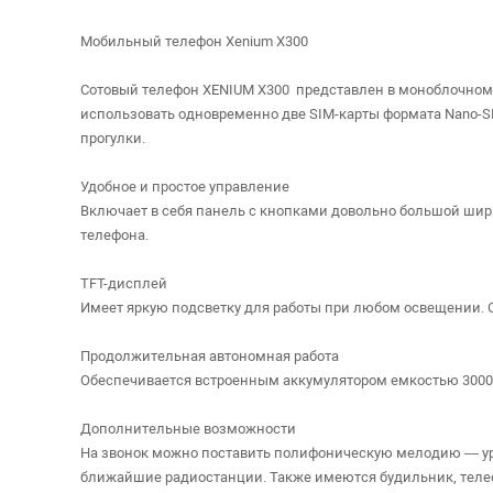
Мобильный телефон Xenium X300
Сотовый телефон XENIUM X300 представлен в моноблочном ко
использовать одновременно две SIM-карты формата Nano-SI
прогулки.
Удобное и простое управление
Включает в себя панель с кнопками довольно большой шир
телефона.
TFT-дисплей
Имеет яркую подсветку для работы при любом освещении. О
Продолжительная автономная работа
Обеспечивается встроенным аккумулятором емкостью 3000 м
Дополнительные возможности
На звонок можно поставить полифоническую мелодию — уро
ближайшие радиостанции. Также имеются будильник, телеф