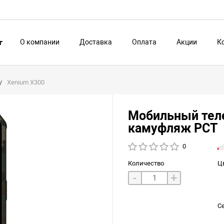
О компании
Доставка
Оплата
Акции
К
г
Xenium X300
Мобильный тел
камуфляж РСТ
0
Количество
Ц
-
+
С