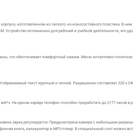
рпусе, изготовленном из легкого, но износостойкого пластика. В нем 
M. Устройство оптимально для рабочей и учебной деятельности, его уд
ины, что обеспечивает комфортный нажим. Меню интуитивно понятное.
тображаемый текст крупный и четкий. Разрешение составляет 320 х 24
А*ч. На одном заряде телефон способен проработать до 2177 часов в
вень звука регулируется. Предусмотрена камера с небольшим разреш
онная книга, калькулятор и MP3-плеер. В специальный слот можно вст