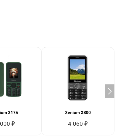
ium X175
Xenium X800
 000 ₽
4 060 ₽