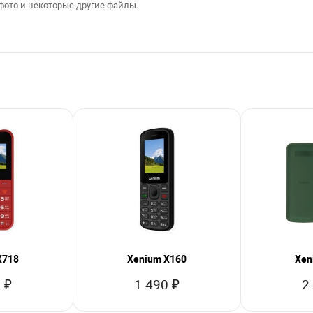
фото и некоторые другие файлы.
X718
Xenium X160
Xen
 ₽
1 490 ₽
2