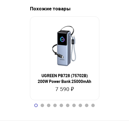
Похожие товары
UGREEN PB728 (75702B)
UGREEN P
200W Power Bank 25000mAh
Fast Cha
7 590 ₽
2