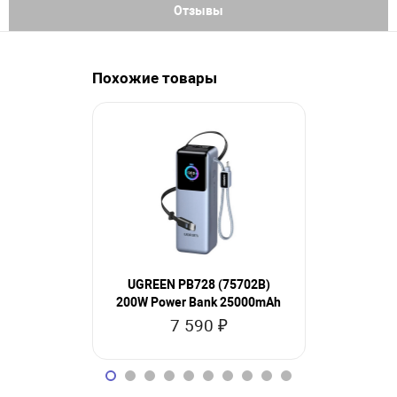
Отзывы
Похожие товары
UGREEN PB728 (75702B)
UGREEN P
200W Power Bank 25000mAh
Fast Cha
7 590 ₽
2