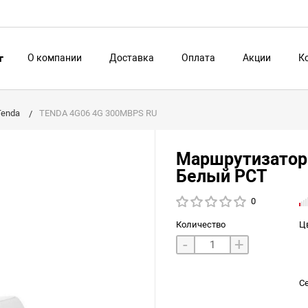
О компании
Доставка
Оплата
Акции
К
г
Tenda
TENDA 4G06 4G 300MBPS RU
Маршрутизатор
Белый РСТ
0
Количество
Ц
-
+
С