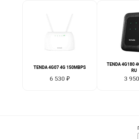
TENDA 4G180 
TENDA 4G07 4G 150MBPS
RU
6 530 ₽
3 950