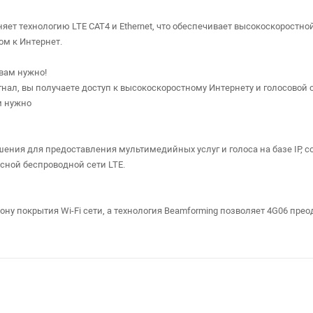
яет технологию LTE CAT4 и Ethernet, что обеспечивает высокоскоростно
м к Интернет.
вам нужно!
ал, вы получаете доступ к высокоскоростному Интернету и голосовой с
м нужно
решения для предоставления мультимедийных услуг и голоса на базе IP
ной беспроводной сети LTE.
ону покрытия Wi-Fi сети, а технология Beamforming позволяет 4G06 пре