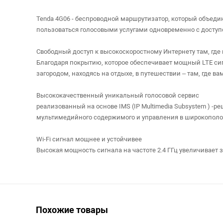
Tenda 4G06 - беспроводной маршрутизатор, который объедин
пользоваться голосовыми услугами одновременно с доступо
Свободный доступ к высокоскоростному Интернету там, где 
Благодаря покрытию, которое обеспечивает мощный LTE сигн
загородом, находясь на отдыхе, в путешествии – там, где ва
Высококачественный уникальный голосовой сервис
реализованный на основе IMS (IP Multimedia Subsystem ) -
мультимедийного содержимого и управления в широкополос
Wi-Fi сигнал мощнее и устойчивее
Высокая мощность сигнала на частоте 2.4 ГГц увеличивает з
Похожие товары