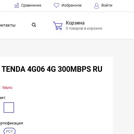
Сравнение
Избранное
Войти
Корзина
онтакты
0 товаров в корзине
 TENDA 4G06 4G 300MBPS RU
Мало
вет:
ертификация
РСТ