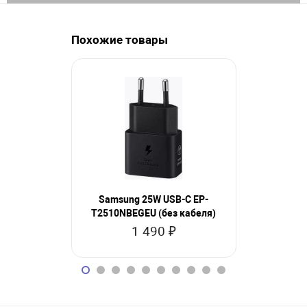
Похожие товары
Samsung 25W USB-C EP-
Samsung 
T2510NBEGEU (без кабеля)
T25
1 490 ₽
1