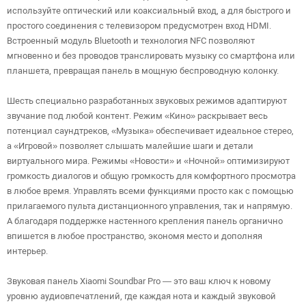
используйте оптический или коаксиальный вход, а для быстрого и
простого соединения с телевизором предусмотрен вход HDMI.
Встроенный модуль Bluetooth и технология NFC позволяют
мгновенно и без проводов транслировать музыку со смартфона или
планшета, превращая панель в мощную беспроводную колонку.
Шесть специально разработанных звуковых режимов адаптируют
звучание под любой контент. Режим «Кино» раскрывает весь
потенциал саундтреков, «Музыка» обеспечивает идеальное стерео,
а «Игровой» позволяет слышать малейшие шаги и детали
виртуального мира. Режимы «Новости» и «Ночной» оптимизируют
громкость диалогов и общую громкость для комфортного просмотра
в любое время. Управлять всеми функциями просто как с помощью
прилагаемого пульта дистанционного управления, так и напрямую.
А благодаря поддержке настенного крепления панель органично
впишется в любое пространство, экономя место и дополняя
интерьер.
Звуковая панель Xiaomi Soundbar Pro — это ваш ключ к новому
уровню аудиовпечатлений, где каждая нота и каждый звуковой