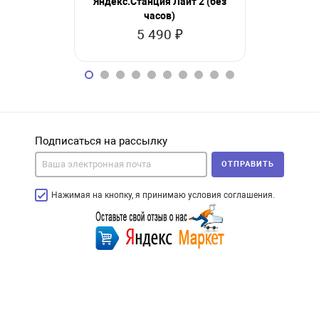
Яндекс.Станция Лайт 2 (без
Xiaomi Sou
часов)
N
5 490 ₽
19
Подписаться на рассылку
ОТПРАВИТЬ
Нажимая на кнопку, я принимаю условия соглашения.