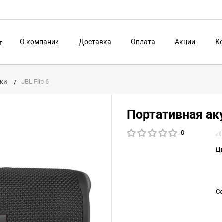
О компании
Доставка
Оплата
Акции
К
г
нки
JBL Flip 6
Портативная аку
0
Ц
С