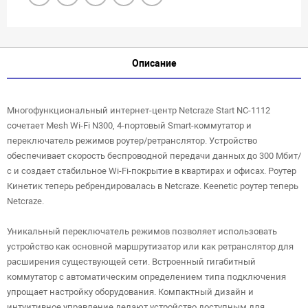
Описание
Многофункциональный интернет-центр Netcraze Start NC-1112
сочетает Mesh Wi-Fi N300, 4-портовый Smart-коммутатор и
переключатель режимов роутер/ретранслятор. Устройство
обеспечивает скорость беспроводной передачи данных до 300 Мбит/
с и создает стабильное Wi-Fi-покрытие в квартирах и офисах. Роутер
Кинетик теперь ребрендировалась в Netcraze. Keenetic роутер теперь
Netcraze.
Уникальный переключатель режимов позволяет использовать
устройство как основной маршрутизатор или как ретранслятор для
расширения существующей сети. Встроенный гигабитный
коммутатор с автоматическим определением типа подключения
упрощает настройку оборудования. Компактный дизайн и
интуитивное управление делают устройство доступным для