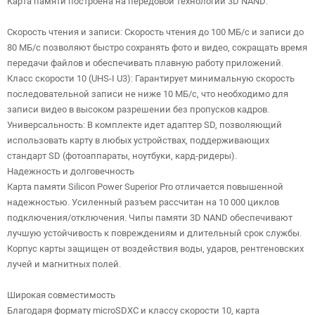
Карта памяти построена на передовой технологии 3D NAND:
Скорость чтения и записи: Скорость чтения до 100 МБ/с и записи до
80 МБ/с позволяют быстро сохранять фото и видео, сокращать время
передачи файлов и обеспечивать плавную работу приложений.
Класс скорости 10 (UHS-I U3): Гарантирует минимальную скорость
последовательной записи не ниже 10 МБ/с, что необходимо для
записи видео в высоком разрешении без пропусков кадров.
Универсальность: В комплекте идет адаптер SD, позволяющий
использовать карту в любых устройствах, поддерживающих
стандарт SD (фотоаппараты, ноутбуки, кард-ридеры).
Надежность и долговечность
Карта памяти Silicon Power Superior Pro отличается повышенной
надежностью. Усиленный разъем рассчитан на 10 000 циклов
подключения/отключения. Чипы памяти 3D NAND обеспечивают
лучшую устойчивость к повреждениям и длительный срок службы.
Корпус карты защищен от воздействия воды, ударов, рентгеновских
лучей и магнитных полей.
Широкая совместимость
Благодаря формату microSDXC и классу скорости 10, карта