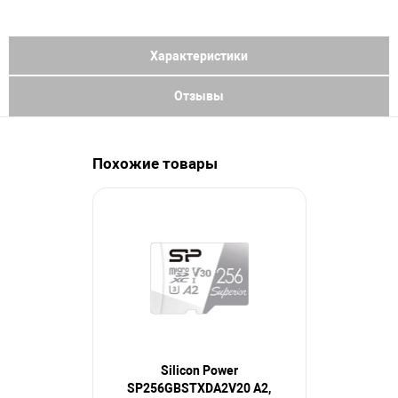
Характеристики
Отзывы
Похожие товары
Silicon Power
Maxvi mi
SP256GBSTXDA2V20 A2,
class 10,