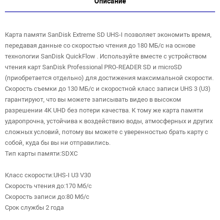
Описание
Карта памяти SanDisk Extreme SD UHS-I позволяет экономить время,
передавая данные со скоростью чтения до 180 МБ/с на основе
технологии SanDisk QuickFlow . Используйте вместе с устройством
чтения карт SanDisk Professional PRO-READER SD и microSD
(приобретается отдельно) для достижения максимальной скорости.
Скорость съемки до 130 МБ/с и скоростной класс записи UHS 3 (U3)
гарантируют, что вы можете записывать видео в высоком
разрешении 4K UHD без потери качества. К тому же карта памяти
ударопрочна, устойчива к воздействию воды, атмосферных и других
сложных условий, потому вы можете с уверенностью брать карту с
собой, куда бы вы ни отправились.
Тип карты памяти:SDXC
Класс скорости:UHS-I U3 V30
Скорость чтения до:170 Мб/с
Скорость записи до:80 Мб/с
Срок службы 2 года