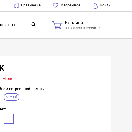
Сравнение
Избранное
Войти
Корзина
онтакты
0 товаров в корзине
4K
Мало
бъем встроенной памяти
512 Гб
вет: