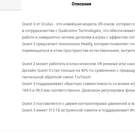
Описание
Quest 3 от Oculus - это новейшая модель VR-очков, которая
в сотрудничестве с Qualcomm Technologies, что обеспечива
работе и невероятно четким деталям в играх с эффектом по
Quest 3 предлагает технологию Reality, которая позволяет
перемещаться в этом пространстве естественными, интуит
Quest 3 может работать в классическом VR-режиме или на
Дизайн Quest 3 стал тоньше на 40% по сравнению с преды
тактильной обратной связи TruTouch.
Quest 3 поддерживает обратную совместимость со всеми игр
184.0 и 98.0 мм соответственно. Диапазон регулировки фоку
Quest 3 поставляется с двумя контроллерами движений и 
Quest 3 имеет 512 ГБ встроенной памяти и поддерживает Wi-