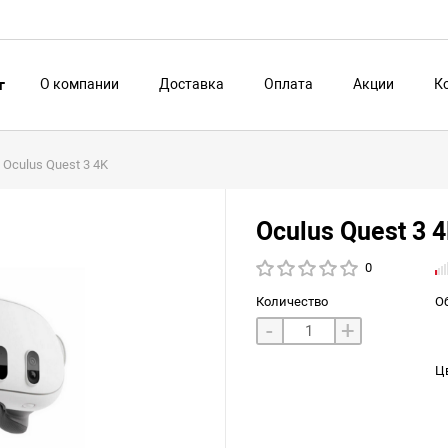
О компании
Доставка
Оплата
Акции
К
г
Oculus Quest 3 4K
Oculus Quest 3 
0
Количество
О
-
+
Ц