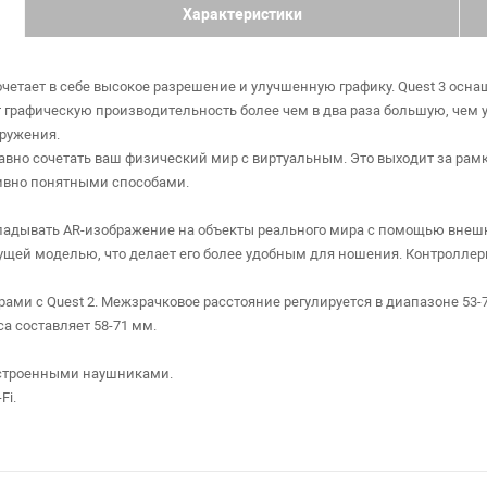
Характеристики
 сочетает в себе высокое разрешение и улучшенную графику. Quest 3 ос
ет графическую производительность более чем в два раза большую, чем
гружения.
 плавно сочетать ваш физический мир с виртуальным. Это выходит за р
ивно понятными способами.
кладывать AR-изображение на объекты реального мира с помощью внеш
дущей моделью, что делает его более удобным для ношения. Контролл
ами с Quest 2. Межзрачковое расстояние регулируется в диапазоне 53-7
са составляет 58-71 мм.
встроенными наушниками.
Fi.