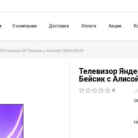
О компании
Доставка
Оплата
Акции
К
г
ТВ Станция 55" Бейсик с Алисой YNDX-00076
Телевизор Янде
Бейсик с Алисо
0
О
Ц