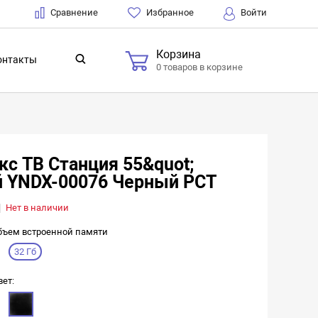
Сравнение
Избранное
Войти
Корзина
онтакты
0 товаров в корзине
кс ТВ Станция 55&quot;
й YNDX-00076 Черный РСТ
Нет в наличии
бъем встроенной памяти
32 Гб
вет: