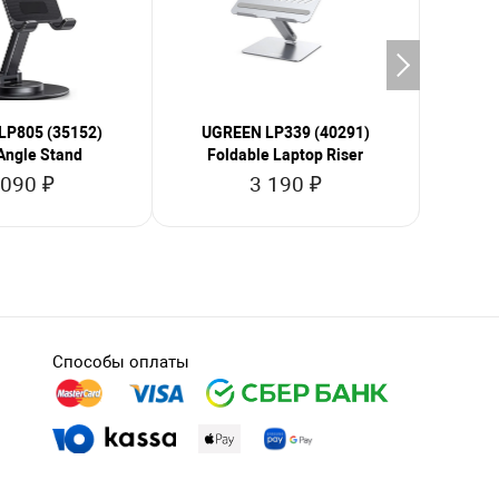
LP805 (35152)
UGREEN LP339 (40291)
UGR
Angle Stand
Foldable Laptop Riser
Magne
 090 ₽
3 190 ₽
Способы оплаты