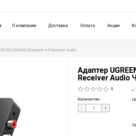
О компании
Доставка
Оплата
Акции
К
г
BT505 (55545) Bluetooth 6.0 Receiver Audio
Адаптер UGREEN 
Receiver Audio
0
Количество
Ц
-
+
С