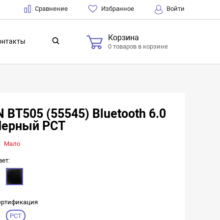
Сравнение
Избранное
Войти
Корзина
онтакты
0 товаров в корзине
BT505 (55545) Bluetooth 6.0
 Черный РСТ
Мало
вет:
ертификация
РСТ