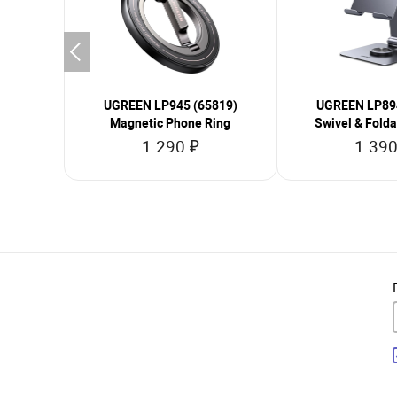
UGREEN LP945 (65819)
UGREEN LP894
Magnetic Phone Ring
Swivel & Folda
Angl
1 290 ₽
1 390