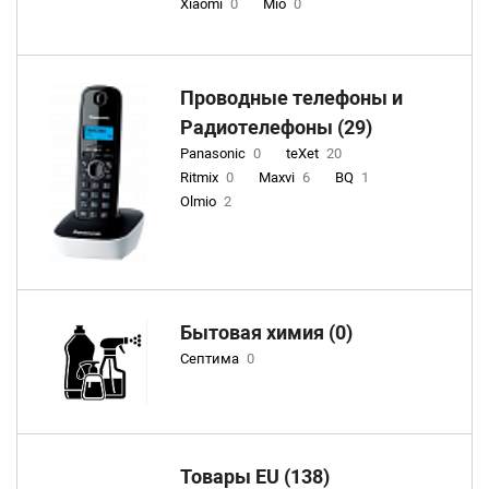
Xiaomi
0
Mio
0
Проводные телефоны и
Радиотелефоны (29)
Panasonic
0
teXet
20
Ritmix
0
Maxvi
6
BQ
1
Olmio
2
Бытовая химия (0)
Септима
0
Товары EU (138)