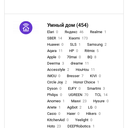
Умный дом (454)
Elari
0
Яндекс
46
Realme
1
SBER
14
Xiaomi
173
Huawei
0
SLS
1
Samsung
2
Aqara
11
HP
0
Ritmix
5
Apple
0
70mai
0
BQ
8
Deerma
3
dreame
11
Accesstyle
2
HouHou
11
IMOU
0
Bresser
7
KIVI
0
Circle Joy
2
Honor Choice
1
Dyson
0
EUFY
0
Smartmi
3
Philips
0
UGREEN
70
TCL
14
Anomeo
1
Maxvi
23
Hysure
0
Ariete
1
Agibot
2
LG
0
Casio
0
Haier
0
Hikers
0
KitchenAid
0
Yeelight
0
Hoto
23
DEEPRobotics
1