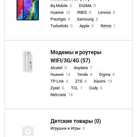
Bq Mobile
2
DIGMA
0
Huawei
12
IRBIS
0
Lenovo
0
Prestigio
0
Samsung
2
TurboKids
0
Apple
0
Ritmix
1
Модемы и роутеры
WIFI/3G/4G (57)
Alcatel
0
Anydata
7
Huawei
14
Tenda
4
Digma
0
TP-Link
0
ZTE
4
Xiaomi
13
Zyxel
0
TCL
1
Cudy
0
Netcraze
14
Детские товары (0)
Игрушки и Игры
0