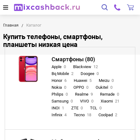
Главная
Каталог
Купить телефоны, смартфоны,
планшеты низкая цена
Смартфоны (80)
Apple
0
Blackview
12
Bq Mobile
2
Doogee
0
Honor
6
Huawei
5
Meizu
0
Nokia
0
OPPO
0
Oukitel
0
Philips
0
Realme
9
Remade
0
Samsung
0
VIVO
0
Xiaomi
21
INOI
1
ZTE
0
TCL
0
Infinix
4
Tecno
18
Coolpad
2