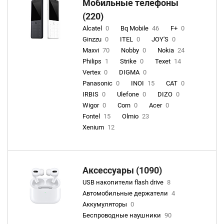
Мобильные телефоны
(220)
Alcatel
0
Bq Mobile
46
F+
0
Ginzzu
0
ITEL
0
JOY'S
0
Maxvi
70
Nobby
0
Nokia
24
Philips
1
Strike
0
Texet
14
Vertex
0
DIGMA
0
Panasonic
0
INOI
15
CAT
0
IRBIS
0
Ulefone
0
DIZO
0
Wigor
0
Corn
0
Acer
0
Fontel
15
Olmio
23
Xenium
12
Аксессуары (1090)
USB накопители flash drive
8
Автомобильные держатели
4
Аккумуляторы
0
Беспроводные наушники
90