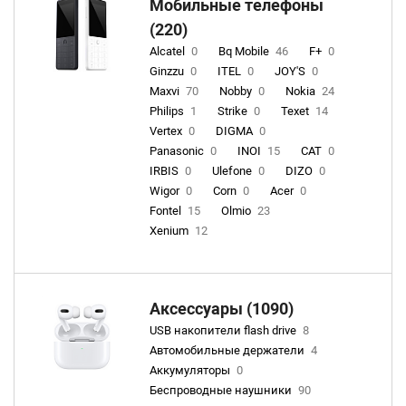
Мобильные телефоны
(220)
Alcatel
0
Bq Mobile
46
F+
0
Ginzzu
0
ITEL
0
JOY'S
0
Maxvi
70
Nobby
0
Nokia
24
Philips
1
Strike
0
Texet
14
Vertex
0
DIGMA
0
Panasonic
0
INOI
15
CAT
0
IRBIS
0
Ulefone
0
DIZO
0
Wigor
0
Corn
0
Acer
0
Fontel
15
Olmio
23
Xenium
12
Аксессуары (1090)
USB накопители flash drive
8
Автомобильные держатели
4
Аккумуляторы
0
Беспроводные наушники
90