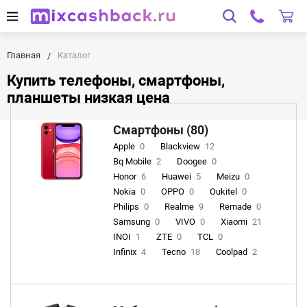
Главная
Каталог
Купить телефоны, смартфоны,
планшеты низкая цена
Смартфоны (80)
Apple
0
Blackview
12
Bq Mobile
2
Doogee
0
Honor
6
Huawei
5
Meizu
0
Nokia
0
OPPO
0
Oukitel
0
Philips
0
Realme
9
Remade
0
Samsung
0
VIVO
0
Xiaomi
21
INOI
1
ZTE
0
TCL
0
Infinix
4
Tecno
18
Coolpad
2