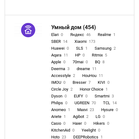
Умный дом (454)
Elari
0
Яндекс
46
Realme
1
SBER
14
Xiaomi
173
Huawei
0
SLS
1
Samsung
2
Aqara
11
HP
0
Ritmix
5
Apple
0
70mai
0
BQ
8
Deerma
3
dreame
11
Accesstyle
2
HouHou
11
IMOU
0
Bresser
7
KIVI
0
Circle Joy
2
Honor Choice
1
Dyson
0
EUFY
0
Smartmi
3
Philips
0
UGREEN
70
TCL
14
Anomeo
1
Maxvi
23
Hysure
0
Ariete
1
Agibot
2
LG
0
Casio
0
Haier
0
Hikers
0
KitchenAid
0
Yeelight
0
Hoto
23
DEEPRobotics
1