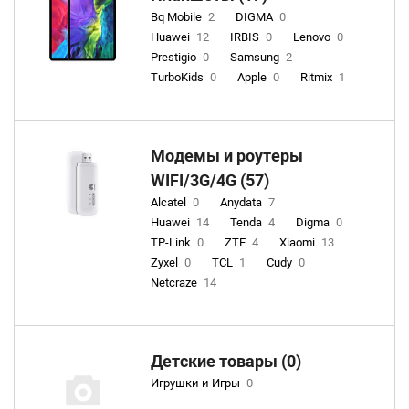
Bq Mobile
2
DIGMA
0
Huawei
12
IRBIS
0
Lenovo
0
Prestigio
0
Samsung
2
TurboKids
0
Apple
0
Ritmix
1
Модемы и роутеры
WIFI/3G/4G (57)
Alcatel
0
Anydata
7
Huawei
14
Tenda
4
Digma
0
TP-Link
0
ZTE
4
Xiaomi
13
Zyxel
0
TCL
1
Cudy
0
Netcraze
14
Детские товары (0)
Игрушки и Игры
0