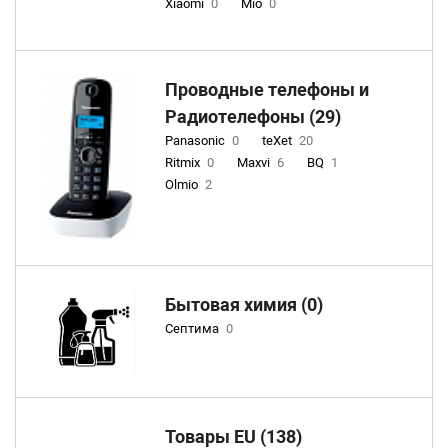
Xiaomi
0
Mio
0
Проводные телефоны и
Радиотелефоны (29)
Panasonic
0
teXet
20
Ritmix
0
Maxvi
6
BQ
1
Olmio
2
Бытовая химия (0)
Септима
0
Товары EU (138)