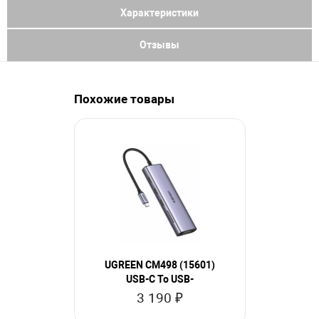
Характеристики
Отзывы
Похожие товары
UGREEN CM498 (15601)
UGREEN CM4
USB-C To USB-
1,
A,HDMI,VGA,RJ45
3 190 ₽
3