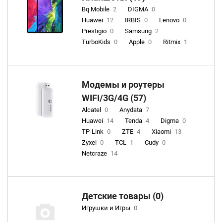
Bq Mobile
2
DIGMA
0
Huawei
12
IRBIS
0
Lenovo
0
Prestigio
0
Samsung
2
TurboKids
0
Apple
0
Ritmix
1
Модемы и роутеры
WIFI/3G/4G (57)
Alcatel
0
Anydata
7
Huawei
14
Tenda
4
Digma
0
TP-Link
0
ZTE
4
Xiaomi
13
Zyxel
0
TCL
1
Cudy
0
Netcraze
14
Детские товары (0)
Игрушки и Игры
0