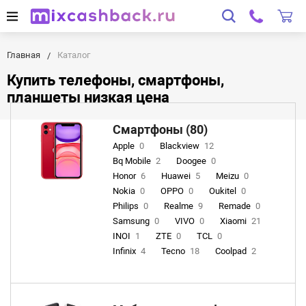
Главная
Каталог
Купить телефоны, смартфоны,
планшеты низкая цена
Смартфоны (80)
Apple
0
Blackview
12
Bq Mobile
2
Doogee
0
Honor
6
Huawei
5
Meizu
0
Nokia
0
OPPO
0
Oukitel
0
Philips
0
Realme
9
Remade
0
Samsung
0
VIVO
0
Xiaomi
21
INOI
1
ZTE
0
TCL
0
Infinix
4
Tecno
18
Coolpad
2