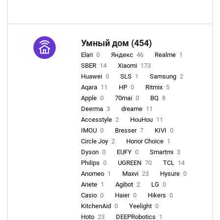
Умный дом (454)
Elari
0
Яндекс
46
Realme
1
SBER
14
Xiaomi
173
Huawei
0
SLS
1
Samsung
2
Aqara
11
HP
0
Ritmix
5
Apple
0
70mai
0
BQ
8
Deerma
3
dreame
11
Accesstyle
2
HouHou
11
IMOU
0
Bresser
7
KIVI
0
Circle Joy
2
Honor Choice
1
Dyson
0
EUFY
0
Smartmi
3
Philips
0
UGREEN
70
TCL
14
Anomeo
1
Maxvi
23
Hysure
0
Ariete
1
Agibot
2
LG
0
Casio
0
Haier
0
Hikers
0
KitchenAid
0
Yeelight
0
Hoto
23
DEEPRobotics
1