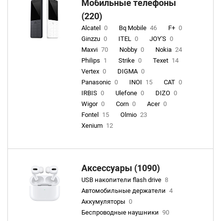
Мобильные телефоны
(220)
Alcatel
0
Bq Mobile
46
F+
0
Ginzzu
0
ITEL
0
JOY'S
0
Maxvi
70
Nobby
0
Nokia
24
Philips
1
Strike
0
Texet
14
Vertex
0
DIGMA
0
Panasonic
0
INOI
15
CAT
0
IRBIS
0
Ulefone
0
DIZO
0
Wigor
0
Corn
0
Acer
0
Fontel
15
Olmio
23
Xenium
12
Аксессуары (1090)
USB накопители flash drive
8
Автомобильные держатели
4
Аккумуляторы
0
Беспроводные наушники
90