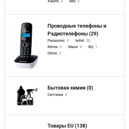
Xiaomi
0
Mio
0
Проводные телефоны и
Радиотелефоны (29)
Panasonic
0
teXet
20
Ritmix
0
Maxvi
6
BQ
1
Olmio
2
Бытовая химия (0)
Септима
0
Товары EU (138)