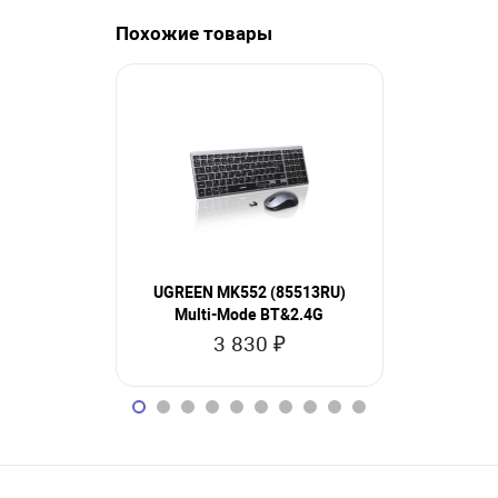
Похожие товары
UGREEN MK552 (85513RU)
Satechi S
Multi-Mode BT&2.4G
Slim Al
Wireless
3 830 ₽
2