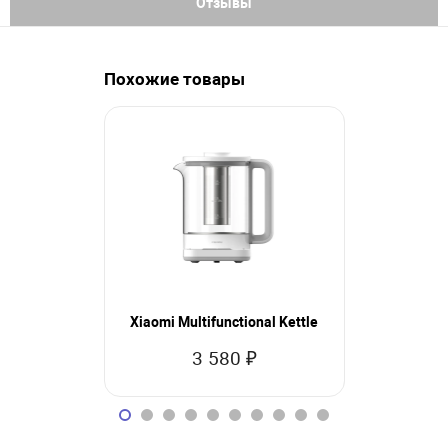
Отзывы
Похожие товары
Xiaomi Sma
Xiaomi Multifunctional Kettle
Air
3 580 ₽
15