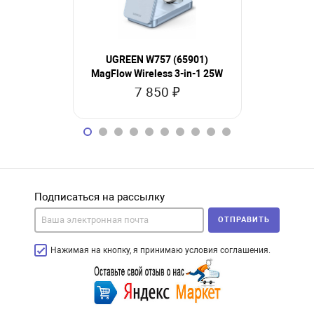
UGREEN W757 (65901)
UGREEN 
MagFlow Wireless 3-in-1 25W
MagFlow 2
QI
7 850 ₽
4
Подписаться на рассылку
ОТПРАВИТЬ
Нажимая на кнопку, я принимаю условия соглашения.