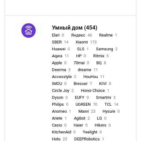
Умный дом (454)
Elari
0
Яндекс
46
Realme
1
SBER
14
Xiaomi
173
Huawei
0
SLS
1
Samsung
2
Aqara
11
HP
0
Ritmix
5
Apple
0
70mai
0
BQ
8
Deerma
3
dreame
11
Accesstyle
2
HouHou
11
IMOU
0
Bresser
7
KIVI
0
Circle Joy
2
Honor Choice
1
Dyson
0
EUFY
0
Smartmi
3
Philips
0
UGREEN
70
TCL
14
Anomeo
1
Maxvi
23
Hysure
0
Ariete
1
Agibot
2
LG
0
Casio
0
Haier
0
Hikers
0
KitchenAid
0
Yeelight
0
Hoto
23
DEEPRobotics
1