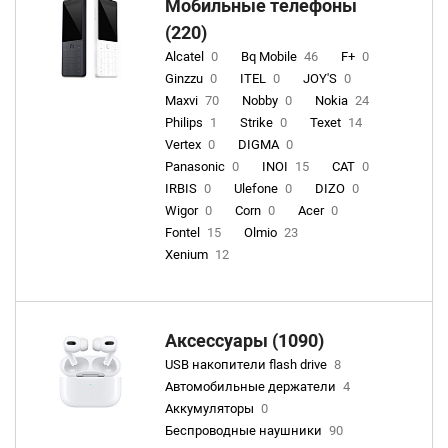
Мобильные телефоны
(220)
Alcatel
0
Bq Mobile
46
F+
0
Ginzzu
0
ITEL
0
JOY'S
0
Maxvi
70
Nobby
0
Nokia
24
Philips
1
Strike
0
Texet
14
Vertex
0
DIGMA
0
Panasonic
0
INOI
15
CAT
0
IRBIS
0
Ulefone
0
DIZO
0
Wigor
0
Corn
0
Acer
0
Fontel
15
Olmio
23
Xenium
12
Аксессуары (1090)
USB накопители flash drive
8
Автомобильные держатели
4
Аккумуляторы
0
Беспроводные наушники
90