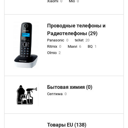
Xiaomi
0
Mio
0
Проводные телефоны и
Радиотелефоны (29)
Panasonic
0
teXet
20
Ritmix
0
Maxvi
6
BQ
1
Olmio
2
Бытовая химия (0)
Септима
0
Товары EU (138)