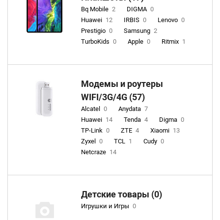
Bq Mobile
2
DIGMA
0
Huawei
12
IRBIS
0
Lenovo
0
Prestigio
0
Samsung
2
TurboKids
0
Apple
0
Ritmix
1
Модемы и роутеры
WIFI/3G/4G (57)
Alcatel
0
Anydata
7
Huawei
14
Tenda
4
Digma
0
TP-Link
0
ZTE
4
Xiaomi
13
Zyxel
0
TCL
1
Cudy
0
Netcraze
14
Детские товары (0)
Игрушки и Игры
0