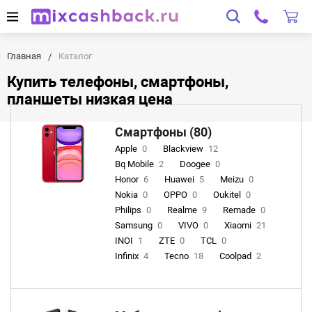
Главная
Каталог
Купить телефоны, смартфоны,
планшеты низкая цена
Смартфоны (80)
Apple
0
Blackview
12
Bq Mobile
2
Doogee
0
Honor
6
Huawei
5
Meizu
0
Nokia
0
OPPO
0
Oukitel
0
Philips
0
Realme
9
Remade
0
Samsung
0
VIVO
0
Xiaomi
21
INOI
1
ZTE
0
TCL
0
Infinix
4
Tecno
18
Coolpad
2