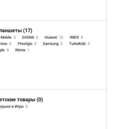
nium
12
ланшеты (17)
 Mobile
2
DIGMA
0
Huawei
12
IRBIS
0
novo
0
Prestigio
0
Samsung
2
TurboKids
0
ple
0
Ritmix
1
етские товары (0)
рушки и Игры
0