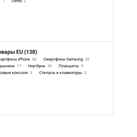
Q
1
Olmio
2
овары EU (138)
артфоны iPhone
42
Смартфоны Samsung
20
аушники
17
Ноутбуки
30
Планшеты
9
ровые консоли
3
Стилусы и клавиатуры
3
асы
0
Очистители воздуха
2
Пылесосы
9
ектронные книги EU
3