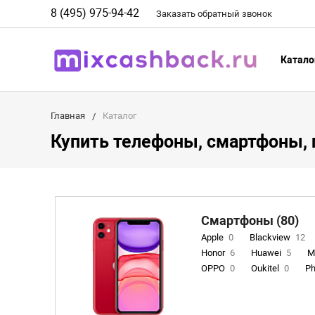
8 (495) 975-94-42
Заказать
обратный
звонок
Катало
Главная
Каталог
Купить телефоны, смартфоны, 
Смартфоны (80)
Apple
0
Blackview
12
Honor
6
Huawei
5
M
OPPO
0
Oukitel
0
Ph
Remade
0
Samsung
0
INOI
1
ZTE
0
TCL
0
Coolpad
2