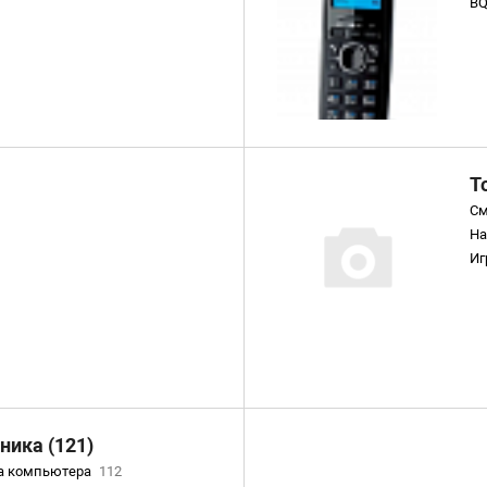
B
Т
См
Н
Иг
Ч
Эл
ника (121)
а компьютера
112