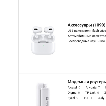
Аксессуары (1090)
USB накопители flash driv
Автомобильные держате
Беспроводные наушники
Внешние аккумуляторы
Внешние жесткие диски
Другое
3
Зарядные уст
Графические планшеты
Защитные стекла и плен
Переходники
87
Порт
Проводные наушники
30
Модемы и роутеры 
Умные часы и фитнес бр
Alcatel
0
Anydata
7
Чехлы для планшетов
1
Digma
0
TP-Link
0
Рюкзаки , сумки , чемод
Zyxel
0
TCL
1
Cudy
Триподы
7