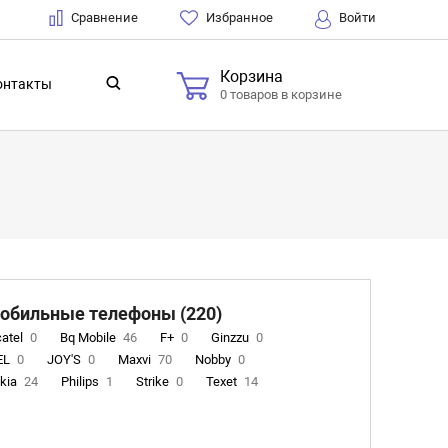
Сравнение
Избранное
Войти
Корзина
онтакты
0 товаров в корзине
обильные телефоны (220)
catel
0
Bq Mobile
46
F+
0
Ginzzu
0
EL
0
JOY'S
0
Maxvi
70
Nobby
0
kia
24
Philips
1
Strike
0
Texet
14
rtex
0
DIGMA
0
Panasonic
0
INOI
15
AT
0
IRBIS
0
Ulefone
0
DIZO
0
Wigor
0
rn
0
Acer
0
Fontel
15
Olmio
23