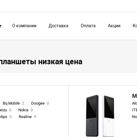
О компании
Доставка
Оплата
Акции
К
г
планшеты низкая цена
М
Bq Mobile
2
Doogee
0
Al
eizu
0
Nokia
0
IT
ilips
0
Realme
9
No
VIVO
0
Xiaomi
21
Ve
Infinix
4
Tecno
18
C
Co