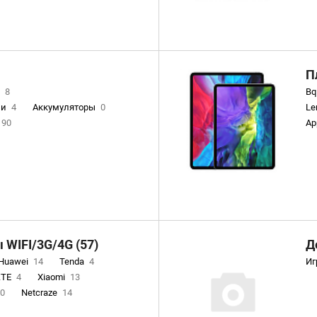
Xe
П
e
8
Bq
ли
4
Аккумуляторы
0
Le
90
Ap
86
3
Батарейки
15
ройства и дата кабели
501
29
ка
26
Карты памяти
27
ативные колонки
43
WIFI/3G/4G (57)
Д
аслеты
72
Huawei
14
Tenda
4
Иг
Чехлы для телефонов
44
ZTE
4
Xiaomi
13
аны
16
Фонари
0
0
Netcraze
14