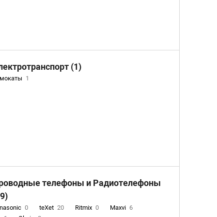
лектротранспорт (1)
амокаты
1
роводные телефоны и Радиотелефоны
29)
nasonic
0
teXet
20
Ritmix
0
Maxvi
6